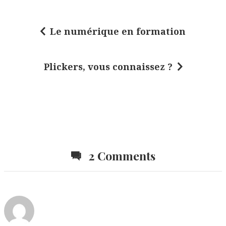
Le numérique en formation
N
a
Plickers, vous connaissez ?
v
i
g
a
t
2 Comments
i
o
n
d
e