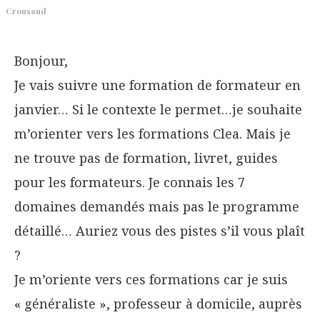
Crousaud
l
’
Bonjour,
a
Je vais suivre une formation de formateur en
r
t
janvier… Si le contexte le permet…je souhaite
i
m’orienter vers les formations Clea. Mais je
c
ne trouve pas de formation, livret, guides
l
pour les formateurs. Je connais les 7
e
domaines demandés mais pas le programme
détaillé… Auriez vous des pistes s’il vous plaît
?
Je m’oriente vers ces formations car je suis
« généraliste », professeur à domicile, auprès