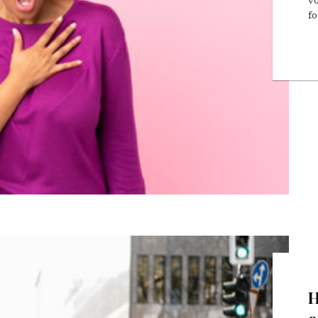
vo
fo
H