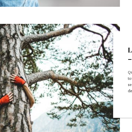
L
–
Qu
to
se
d