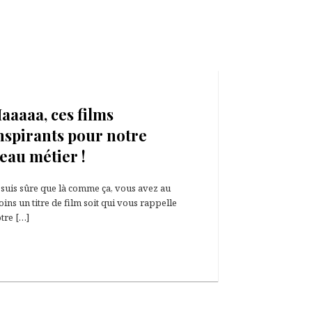
3 septembre 2021
aaaaa, ces films
nspirants pour notre
eau métier !
 suis sûre que là comme ça, vous avez au
ins un titre de film soit qui vous rappelle
tre […]