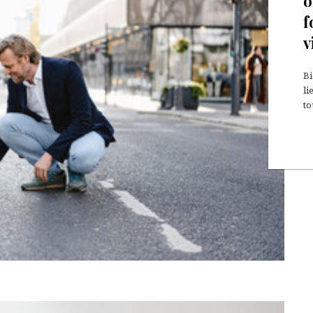
o
f
v
Bi
li
to