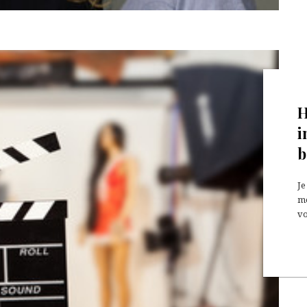
H
i
b
Je
mo
vo