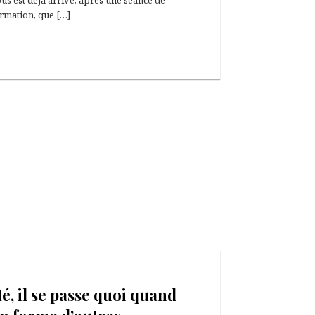
us est déjà arrivé, après une séance de
rmation, que […]
21 octobre 2020
é, il se passe quoi quand