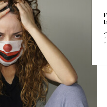
F
l
Vo
in
mo