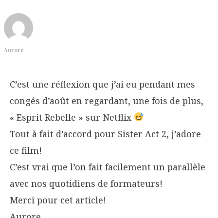
e
l
’
Aurore
a
r
t
C’est une réflexion que j’ai eu pendant mes
i
congés d’août en regardant, une fois de plus,
c
« Esprit Rebelle » sur Netflix
l
Tout à fait d’accord pour Sister Act 2, j’adore
e
ce film!
C’est vrai que l’on fait facilement un parallèle
avec nos quotidiens de formateurs!
Merci pour cet article!
Aurore