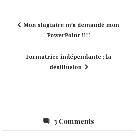
Mon stagiaire m’a demandé mon
N
PowerPoint !!!!
a
v
Formatrice indépendante : la
i
désillusion
g
a
t
i
o
3 Comments
n
d