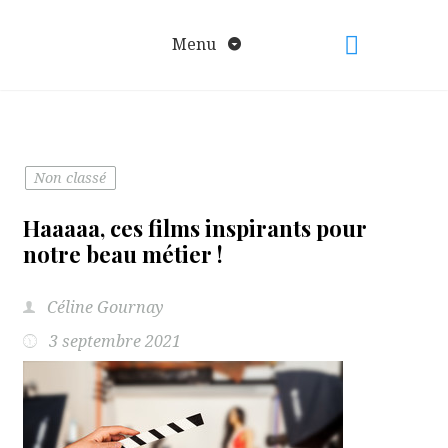
Aller
au
Menu
contenu
Non classé
Haaaaa, ces films inspirants pour
notre beau métier !
Céline Gournay
3 septembre 2021