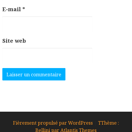
E-mail
*
Site web
Fièrement propulsé par WordPress
|
TThème :
Bellini par Atlantis Themes